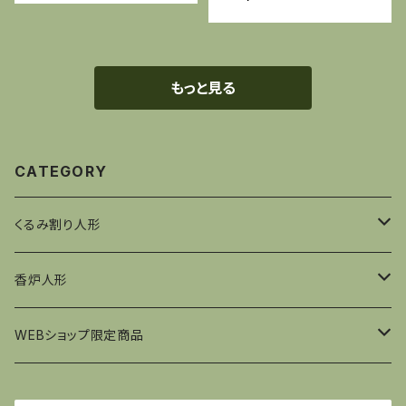
もっと見る
CATEGORY
くるみ割り人形
フュヒトナー工房
香炉人形
王様
ウルブリヒト社
KWO社
WEBショップ限定商品
山林監視官
兵隊
王様
コルベ工房
ウルブリヒト社
くるみ割り人形