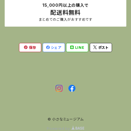
15,000円以上の購入で
鉱夫
王様
夜警
配送料無料
小人
王様
夜警
香炉人形
まとめてのご購入がおすすめです
動物
医者
キノコ
兵隊
煙突掃除
夜警
行商
サンタ
保存
シェア
LINE
ポスト
夜警
女性
サンタ
料理
雪だるま
サンタ
料理
銃士
女性
夜警
煙突掃除
医者
山番
動物
動物
行商
行商
女性
キコリ
森
医者
キノコ
© 小さなミュージアム
羊飼い
猟師
お菓子
Powered by