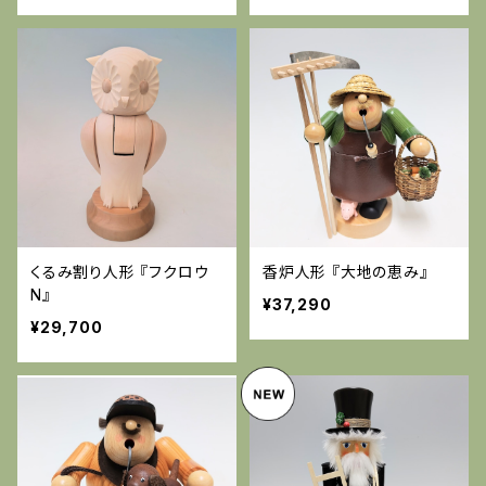
くるみ割り人形 『フクロウ
香炉人形 『大地の恵み』
N』
¥37,290
¥29,700