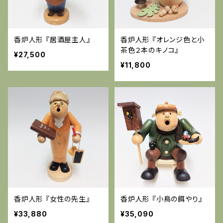
香炉人形 『居酒屋主人』
香炉人形 『オレンジ色と小
茶色２本のキノコ』
¥27,500
¥11,800
香炉人形 『女性の先生』
香炉人形 『小鳥の餌やり』
¥33,880
¥35,090