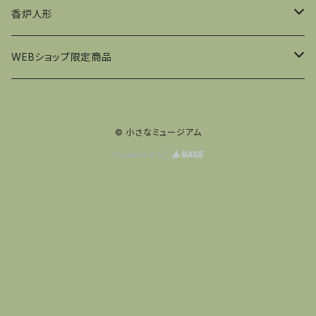
フュヒトナー工房
香炉人形
王様
ウルブリヒト社
KWO社
WEBショップ限定商品
山林監視官
兵隊
王様
コルベ工房
ウルブリヒト社
くるみ割り人形
© 小さなミュージアム
鉱夫
王様
夜警
小人
王様
夜警
香炉人形
Powered by
動物
医者
キノコ
兵隊
煙突掃除
夜警
行商
サンタ
夜警
女性
サンタ
料理
雪だるま
サンタ
料理
銃士
女性
夜警
煙突掃除
医者