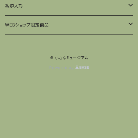
フュヒトナー工房
香炉人形
王様
ウルブリヒト社
KWO社
WEBショップ限定商品
山林監視官
兵隊
王様
コルベ工房
ウルブリヒト社
くるみ割り人形
© 小さなミュージアム
鉱夫
王様
夜警
小人
王様
夜警
香炉人形
Powered by
動物
医者
キノコ
兵隊
煙突掃除
夜警
行商
サンタ
夜警
女性
サンタ
料理
雪だるま
サンタ
料理
銃士
女性
夜警
煙突掃除
医者