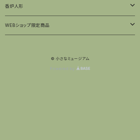
フュヒトナー工房
香炉人形
王様
ウルブリヒト社
KWO社
WEBショップ限定商品
山林監視官
兵隊
王様
コルベ工房
ウルブリヒト社
くるみ割り人形
© 小さなミュージアム
鉱夫
王様
夜警
小人
王様
夜警
香炉人形
Powered by
動物
医者
キノコ
兵隊
煙突掃除
夜警
行商
サンタ
夜警
女性
サンタ
料理
雪だるま
サンタ
料理
銃士
女性
夜警
煙突掃除
医者